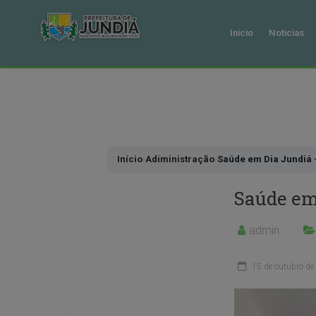
Inicio
Noticias
Pular
para
o
conteudo
Início
›
Adiministração
›
Saúde em Dia Jundiá 
Saúde em
admin
15 de outubro de