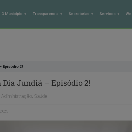
O Municipio
Transparencia
Secretarias
Servicos
We
– Episódio 2!
 Dia Jundiá – Episódio 2!
Adiministração
,
Saúde
 2025