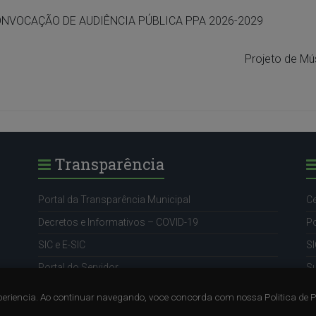
ONVOCAÇÃO DE AUDIÊNCIA PÚBLICA PPA 2026-2029
Projeto de Mú
Transparência
Portal da Transparência Municipal
Ce
Decretos e Informativos – COVID-19
Po
SIC e E-SIC
SI
Portal do Servidor
S
eriencia. Ao continuar navegando, voce concorda com nossa Politica de 