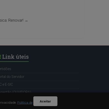
sica: Renovar!
→
Link úteis
rtidões
rtal do Servidor
C e E-SIC
ugestão (OUVIDORA)
Aceitar
Privacidade.
Politica de