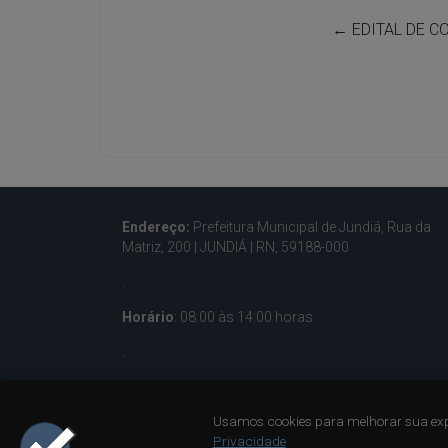
←
EDITAL DE C
Endereço:
Prefeitura Municipal de Jundiá, Rua da
Matriz, 200 |
JUNDIÁ | RN, 59188-000
.
Horário
: 08:00 às 14:00 horas
.
Contatos:
(84) 3285-5036 – (84) 933001596
Usamos cookies para melhorar sua exp
.
Privacidade