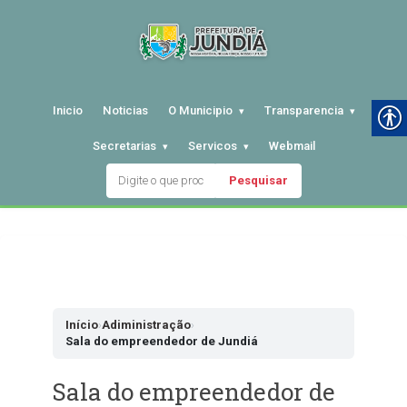
Inicio
Noticias
O Municipio
Transparencia
Secretarias
Servicos
Webmail
Pesquisar
Pular
para
o
conteudo
Início
›
Adiministração
›
Sala do empreendedor de Jundiá
Sala do empreendedor de