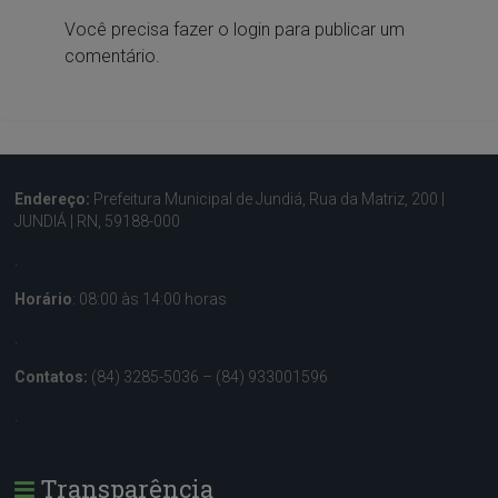
Você precisa fazer o
login
para publicar um
comentário.
Endereço:
Prefeitura Municipal de Jundiá, Rua da Matriz, 200 |
JUNDIÁ | RN, 59188-000
.
Horário
: 08:00 às 14:00 horas
.
Contatos:
(84) 3285-5036 – (84) 933001596
.
Transparência