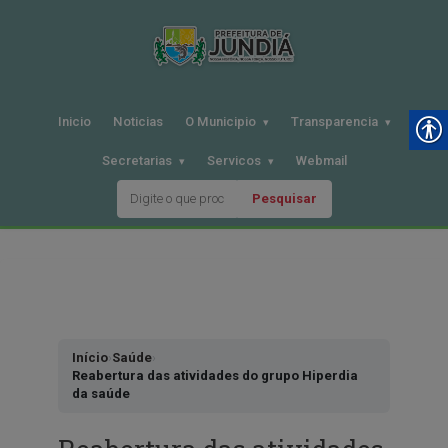
Inicio
Noticias
O Municipio
Transparencia
Secretarias
Servicos
Webmail
Pesquisar
Pular
para
o
conteudo
Início
›
Saúde
›
Reabertura das atividades do grupo Hiperdia
da saúde