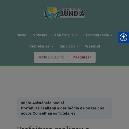
Inicio
Noticias
O Municipio
Transparencia
Secretarias
Servicos
Webmail
Pesquisar
Pular
para
o
conteudo
Início
›
Asistência Social
›
Prefeitura realizou a cerimônia de posse dos
novos Conselheiros Tutelares