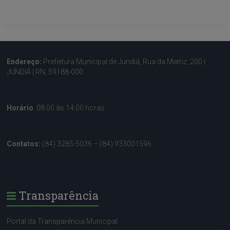
Endereço:
Prefeitura Municipal de Jundiá, Rua da Matriz, 200 |
JUNDIÁ | RN, 59188-000
.
Horário
: 08:00 às 14:00 horas
.
Contatos:
(84) 3285-5036 – (84) 933001596
.
Transparência
Portal da Transparência Municipal