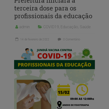
Prefeitura iniciará a
terceira dose para os
profissionais da educação
admin
COVID19
,
Educação
,
Saúde
14 de fevereiro de 2022
0 Comentário