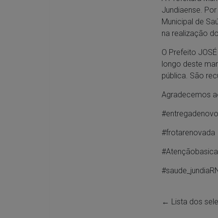
Jundiaense. Po
Municipal de Sa
na realização d
O Prefeito JOSÉ
longo deste man
pública. São re
Agradecemos ao
#entregadenovo
#frotarenovada
#Atençãobasica
#saude_jundiaR
←
Lista dos sel