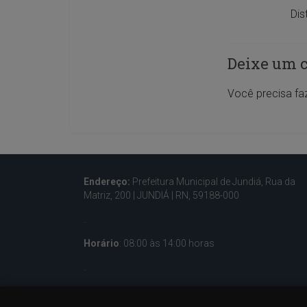
Dis
Deixe um 
Você precisa fa
Endereço:
Prefeitura Municipal de Jundiá, Rua da
Matriz, 200 |
JUNDIÁ | RN, 59188-000
.
Horário
: 08:00 às 14:00 horas
.
Contatos:
(84) 3285-5036 – (84) 933001596