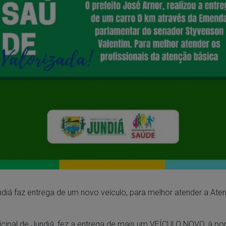
ndiá faz entrega de um novo veículo, para melhor atender a At
nicipal de Jundiá, fez a entrega de mais um VEÍCULO NOVO, à p