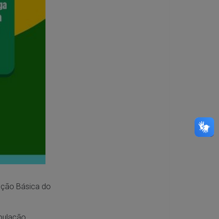
enção Básica do
opulação