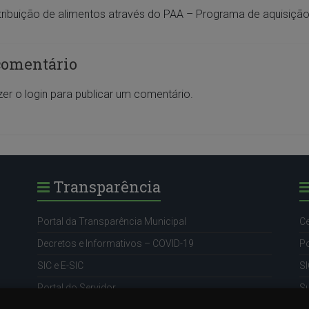
tribuição de alimentos através do PAA – Programa de aquisiçã
comentário
zer o
login
para publicar um comentário.
Transparência
Portal da Transparência Municipal
Ce
Decretos e Informativos – COVID-19
Po
SIC e E-SIC
SI
Portal do Servidor
S