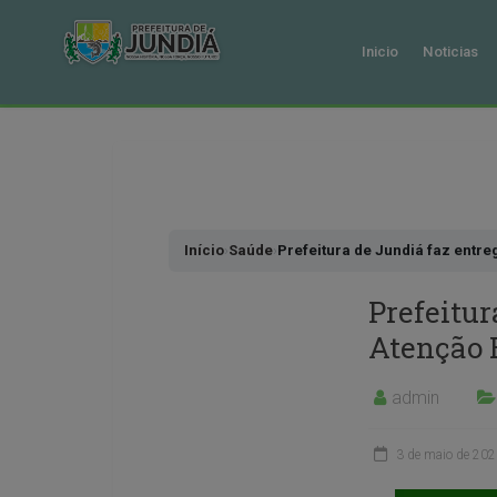
Inicio
Noticias
Pular
para
o
conteudo
Início
›
Saúde
›
Prefeitura de Jundiá faz entr
Prefeitur
Atenção 
admin
3 de maio de 202