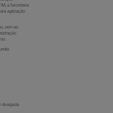
M, a Secretaria
ara agilização
ão, vem ao
nistração
nto.
ndiá.
é divulgada