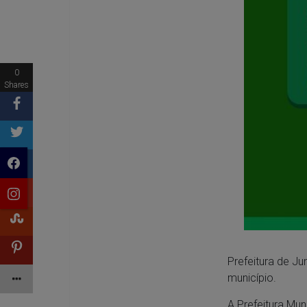
0
Shares
Prefeitura de Ju
município.
A Prefeitura Mu