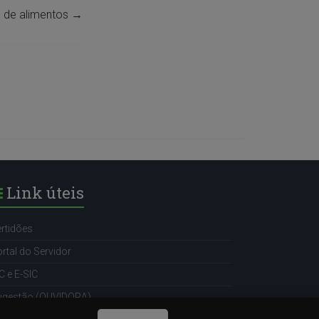
o de alimentos
→
Link úteis
rtidões
rtal do Servidor
C e E-SIC
ugestão (OUVIDORA)