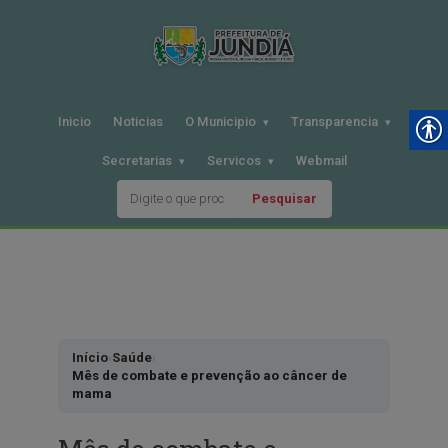
Inicio
Noticias
O Municipio
Transparencia
Secretarias
Servicos
Webmail
Pesquisar
Pular
para
o
conteudo
Início
›
Saúde
›
Mês de combate e prevenção ao câncer de
mama