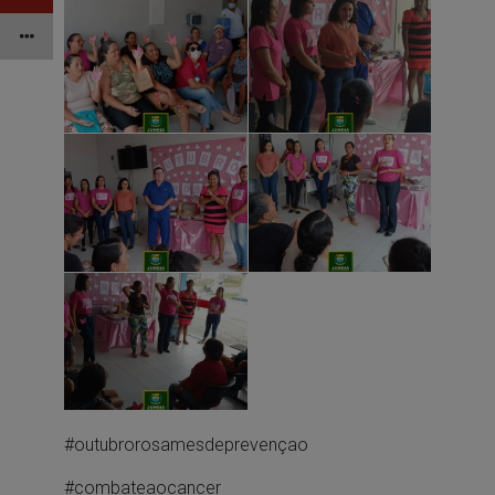
#outubrorosamesdeprevençao
#combateaocancer