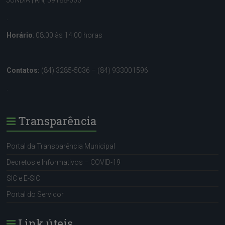
JUNDIÁ | RN, 59188-000
.
Horário
: 08:00 às 14:00 horas
.
Contatos:
(84) 3285-5036 – (84) 933001596
.
Transparência
Portal da Transparência Municipal
Decretos e Informativos – COVID-19
SIC e E-SIC
Portal do Servidor
Link úteis