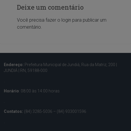
Deixe um comentário
Você precisa fazer o
login
para publicar um
comentário.
Endereço:
Prefeitura Municipal de Jundiá, Rua da Matriz, 200 |
JUNDIÁ | RN, 59188-000
.
Horário
: 08:00 às 14:00 horas
.
Contatos:
(84) 3285-5036 – (84) 933001596
.