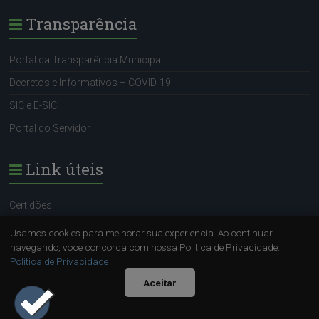
Transparência
Portal da Transparência Municipal
Decretos e Informativos – COVID-19
SIC e E-SIC
Portal do Servidor
Link úteis
Certidões
Portal do Servidor
Usamos cookies para melhorar sua experiencia. Ao continuar
navegando, voce concorda com nossa Politica de Privacidade.
SIC e E-SIC
Politica de Privacidade
Sugestão (OUVIDORA)
Aceitar