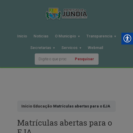
Inicio
Noticias
O Municipio
Transparencia
Secretarias
Servicos
Webmail
Pesquisar
Pular
para
o
conteudo
Início
›
Educação
›
Matrículas abertas para o EJA
Matrículas abertas para o
EJA