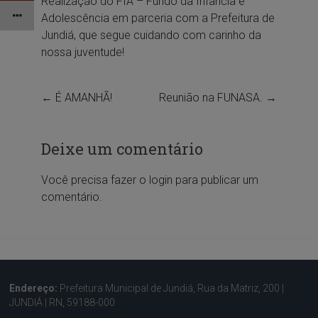
Realização do FIA – Fundo da Infância e
Adolescência em parceria com a Prefeitura de
Jundiá, que segue cuidando com carinho da
nossa juventude!
←
É AMANHÃ!
Reunião na FUNASA.
→
Deixe um comentário
Você precisa fazer o
login
para publicar um
comentário.
Endereço:
Prefeitura Municipal de Jundiá, Rua da Matriz, 200 |
JUNDIÁ | RN, 59188-000