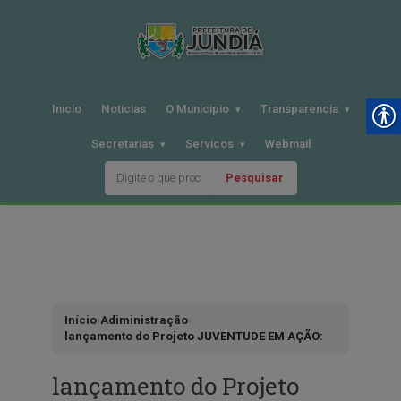
Inicio
Noticias
O Municipio
Transparencia
Secretarias
Servicos
Webmail
Pesquisar
Pular
para
o
conteudo
Início
›
Adiministração
›
lançamento do Projeto JUVENTUDE EM AÇÃO:
lançamento do Projeto