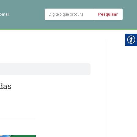
Pesquisar
bmail
 das