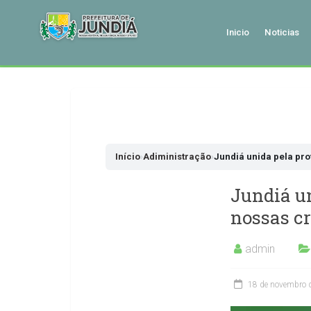
Inicio
Noticias
Pular
para
o
conteudo
Início
›
Adiministração
›
Jundiá unida pela pro
Jundiá un
nossas cr
admin
18 de novembro 