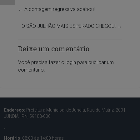
←
A contagem regressiva acabou!
O SÃO JULHÃO MAIS ESPERADO CHEGOU!
→
Deixe um comentário
Você precisa fazer o
login
para publicar um
comentário.
Endereço:
Prefeitura Municipal de Jundiá, Rua da Matriz, 200 |
JUNDIÁ | RN, 59188-000
.
Horário
: 08:00 às 14:00 horas