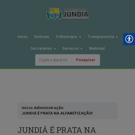
Inicio
Noticias
O Municipio
Transparencia
Secretarias
Servicos
Webmail
Pesquisar
Pular
para
o
conteudo
Início
›
Adiministração
›
JUNDIÁ É PRATA NA ALFABETIZAÇÃO!
JUNDIÁ É PRATA NA