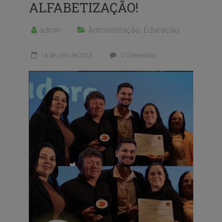
ALFABETIZAÇÃO!
admin
Adiministração
,
Educação
16 de julho de 2025
0 Comentário