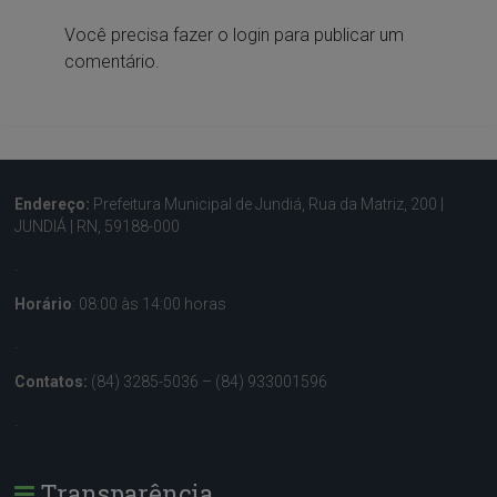
Você precisa fazer o
login
para publicar um
comentário.
Endereço:
Prefeitura Municipal de Jundiá, Rua da Matriz, 200 |
JUNDIÁ | RN, 59188-000
.
Horário
: 08:00 às 14:00 horas
.
Contatos:
(84) 3285-5036 – (84) 933001596
.
Transparência