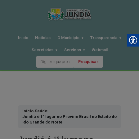
Inicio
Noticias
O Municipio
Transparencia
Secretarias
Servicos
Webmail
Pesquisar
Pular
para
o
conteudo
Início
›
Saúde
›
Jundiá é 1° lugar no Previne Brasil no Estado do
Rio Grande do Norte