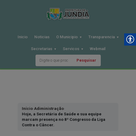
Inicio
Noticias
O Municipio
Transparencia
Secretarias
Servicos
Webmail
Pesquisar
Pular
para
o
conteudo
Início
›
Adiministração
›
Hoje, a Secretária de Saúde e sua equipe
marcam presença no 8º Congresso da Liga
Contra o Câncer.