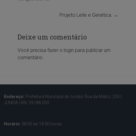
Projeto Leite e Genética.
→
Deixe um comentário
Você precisa fazer o
login
para publicar um
comentário.
Endereço:
Prefeitura Municipal de Jundiá, Rua da Matriz, 200 |
JUNDIÁ | RN, 59188-000
.
Horário
: 08:00 às 14:00 horas
.