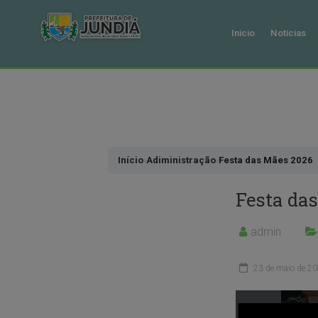
Inicio
Noticias
Pular
para
o
conteudo
Início
›
Adiministração
›
Festa das Mães 2026
Festa da
admin
23 de maio de 2