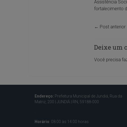
Assistência Soc
fortalecimento d
←
Post anterior
Deixe um 
Você precisa fa
Endereço:
Prefeitura Municipal de Jundiá, Rua da
Matriz, 200 |
JUNDIÁ | RN, 59188-000
.
Horário
: 08:00 às 14:00 horas