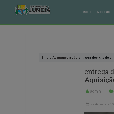
Inicio
Noticias
Pular
para
o
conteudo
Início
›
Adiministração
›
entrega dos kits de a
entrega d
Aquisiçã
admin
29 de maio de 2