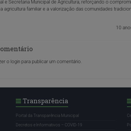
ial e Secretaria Municipal de Agricultura, reforçando o compro
a agricultura familiar e a valorização das comunidades tradicion
10 ano
comentário
zer o
login
para publicar um comentário.
Transparência
Portal da Transparência Municipal
Ce
Decretos e Informativos – COVID-19
Po