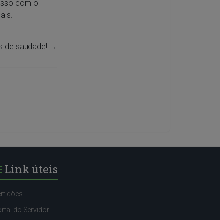
misso com o
ais.
s de saudade!
→
Link úteis
rtidões
rtal do Servidor