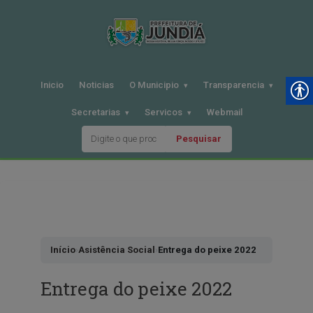
Inicio
Noticias
O Municipio
Transparencia
Secretarias
Servicos
Webmail
Pesquisar
Pular
para
o
conteudo
Início
›
Asistência Social
›
Entrega do peixe 2022
Entrega do peixe 2022