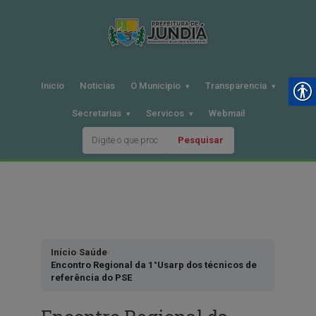
Inicio
Noticias
O Municipio
Transparencia
Secretarias
Servicos
Webmail
Pesquisar
Pular
para
o
conteudo
Início
›
Saúde
›
Encontro Regional da 1°Usarp dos técnicos de
referência do PSE