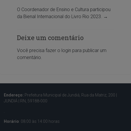
O Coordenador de Ensino e Cultura participou
da Bienal Internacional do Livro Rio 2023.
→
Deixe um comentário
Você precisa fazer o
login
para publicar um
comentário.
Endereço:
Prefeitura Municipal de Jundiá, Rua da Matriz, 200 |
JUNDIÁ | RN, 59188-000
.
Horário
: 08:00 às 14:00 horas