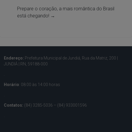
Prepare o coração, a mais romântica do Brasil
está chegando!
→
Endereço:
Prefeitura Municipal de Jundiá, Rua da Matriz, 200 |
JUNDIÁ | RN, 59188-000
.
Horário
: 08:00 às 14:00 horas
.
Contatos:
(84) 3285-5036 – (84) 933001596
.