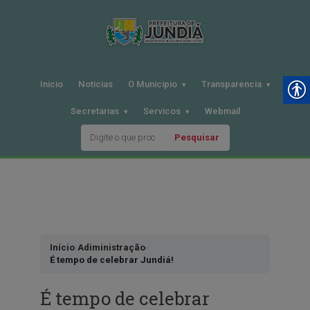
Inicio
Noticias
O Municipio
Transparencia
Secretarias
Servicos
Webmail
Pesquisar
Pular
para
o
conteudo
Início
›
Adiministração
›
É tempo de celebrar Jundiá!
É tempo de celebrar