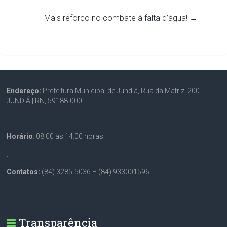
Mais reforço no combate à falta d’água!
→
Endereço:
Prefeitura Municipal de Jundiá, Rua da Matriz, 200 |
JUNDIÁ | RN, 59188-000
.
Horário
: 08:00 às 14:00 horas
.
Contatos:
(84) 3285-5036 – (84) 933001596
.
Transparência