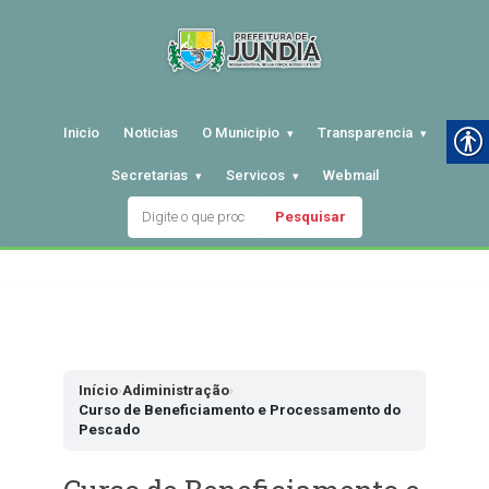
Inicio
Noticias
O Municipio
Transparencia
Secretarias
Servicos
Webmail
Pesquisar
Pular
para
o
conteudo
Início
›
Adiministração
›
Curso de Beneficiamento e Processamento do
Pescado