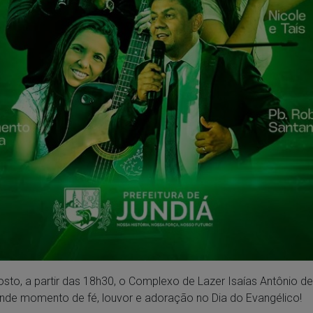
osto, a partir das 18h30, o Complexo de Lazer Isaías Antônio d
nde momento de fé, louvor e adoração no Dia do Evangélico!