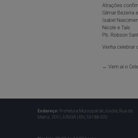
Atrações confir
Gilmar Bezerra 
Isabel Nascime
Nicole e Taís
Pb. Robson San
Venha celebrar 
←
Vem aí o Cele
Endereço:
Prefeitura Municipal de Jundiá, Rua da
Matriz, 200 |
JUNDIÁ | RN, 59188-000
.