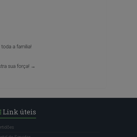
toda a família!
tra sua força!
→
Link úteis
rtidões