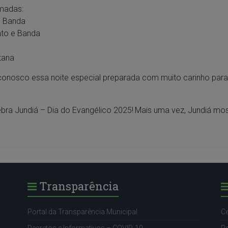
madas:
e Banda
nto e Banda
tana
conosco essa noite especial preparada com muito carinho para 
bra Jundiá – Dia do Evangélico 2025!
Mais uma vez, Jundiá mos
Transparência
Portal da Transparência Municipal
Ce