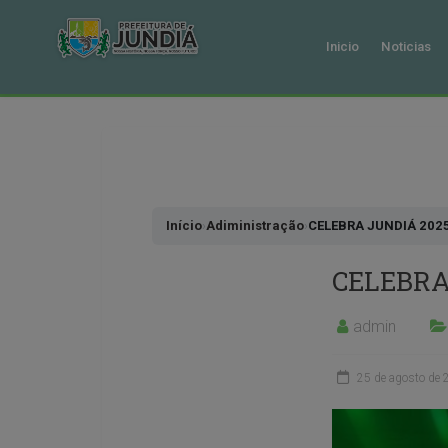
Inicio
Noticias
Pular
para
o
conteudo
Início
›
Adiministração
›
CELEBRA JUNDIÁ 202
CELEBRA
admin
25 de agosto de 