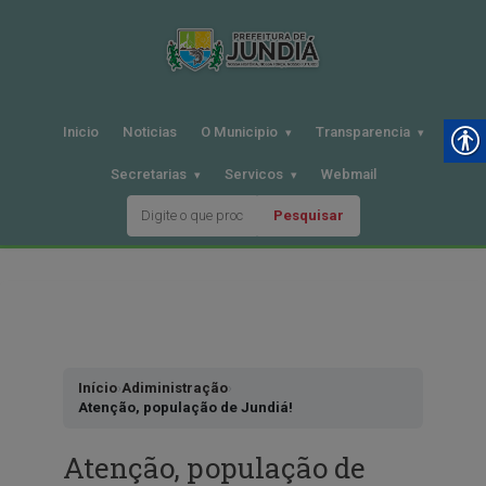
Inicio
Noticias
O Municipio
Transparencia
Secretarias
Servicos
Webmail
Pesquisar
Pular
para
o
conteudo
Início
›
Adiministração
›
Atenção, população de Jundiá!
Atenção, população de