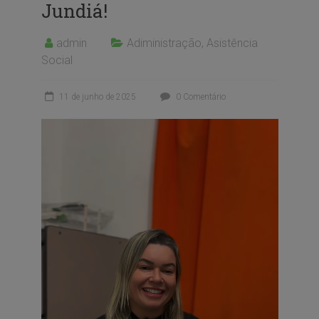
Jundiá!
admin
Adiministração
,
Asistência
Social
11 de junho de 2025
0 Comentário