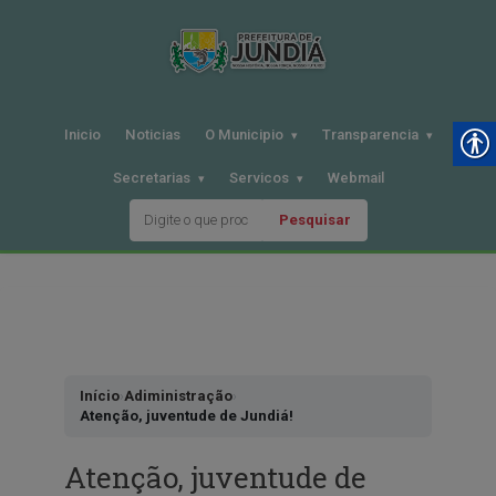
Inicio
Noticias
O Municipio
Transparencia
Secretarias
Servicos
Webmail
Pesquisar
Pular
para
o
conteudo
Início
›
Adiministração
›
Atenção, juventude de Jundiá!
Atenção, juventude de