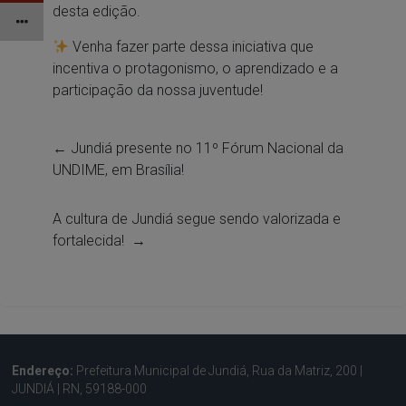
desta edição.
Venha fazer parte dessa iniciativa que
incentiva o protagonismo, o aprendizado e a
participação da nossa juventude!
←
Jundiá presente no 11º Fórum Nacional da
UNDIME, em Brasília!
A cultura de Jundiá segue sendo valorizada e
fortalecida!
→
Endereço:
Prefeitura Municipal de Jundiá, Rua da Matriz, 200 |
JUNDIÁ | RN, 59188-000