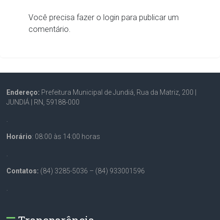
Você precisa fazer o
login
para publicar um
comentário.
Endereço:
Prefeitura Municipal de Jundiá, Rua da Matriz, 200 |
JUNDIÁ | RN, 59188-000
.
Horário
: 08:00 às 14:00 horas
.
Contatos:
(84) 3285-5036 – (84) 933001596
.