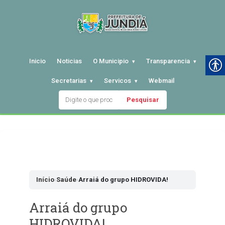
Inicio
Noticias
O Municipio
Transparencia
Secretarias
Servicos
Webmail
Pesquisar
Pular
para
o
conteudo
Início
›
Saúde
›
Arraiá do grupo HIDROVIDA!
Arraiá do grupo
HIDROVIDA!