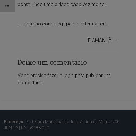
construindo uma cidade cada vez melhor!
←
Reunião com a equipe de enfermagem.
É AMANHÃ!
→
Deixe um comentário
Você precisa fazer o
login
para publicar um
comentário.
Endereço:
Prefeitura Municipal de Jundiá, Rua da Matriz, 200 |
JUNDIÁ | RN, 59188-000