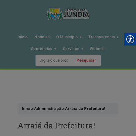
Inicio
Noticias
O Municipio
Transparencia
Secretarias
Servicos
Webmail
Pesquisar
Pular
para
o
conteudo
Início
›
Adiministração
›
Arraiá da Prefeitura!
Arraiá da Prefeitura!