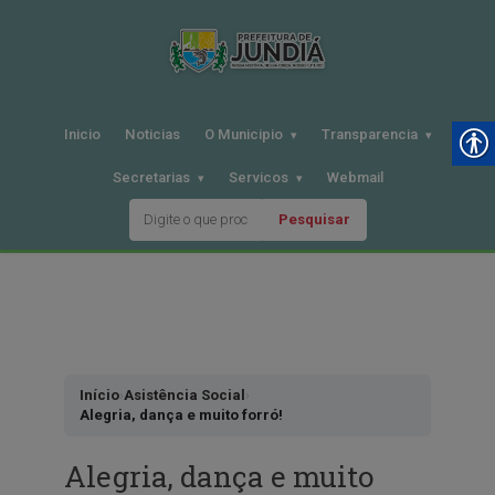
Inicio
Noticias
O Municipio
Transparencia
Secretarias
Servicos
Webmail
Pesquisar
Pular
para
o
conteudo
Início
›
Asistência Social
›
Alegria, dança e muito forró!
Alegria, dança e muito