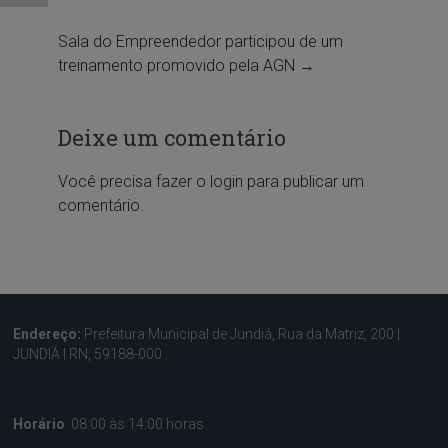
Sala do Empreendedor participou de um
treinamento promovido pela AGN
→
Deixe um comentário
Você precisa fazer o
login
para publicar um
comentário.
Endereço:
Prefeitura Municipal de Jundiá, Rua da Matriz, 200 |
JUNDIÁ | RN, 59188-000
.
Horário
: 08:00 às 14:00 horas