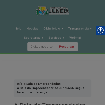
Inicio
Noticias
O Municipio
Transparencia
Secretarias
Servicos
Webmail
Pesquisar
Pular
para
o
conteudo
Início
›
Sala do Empreendedor
›
A Sala do Empreendedor de Jundiá/RN segue
fazendo a diferença