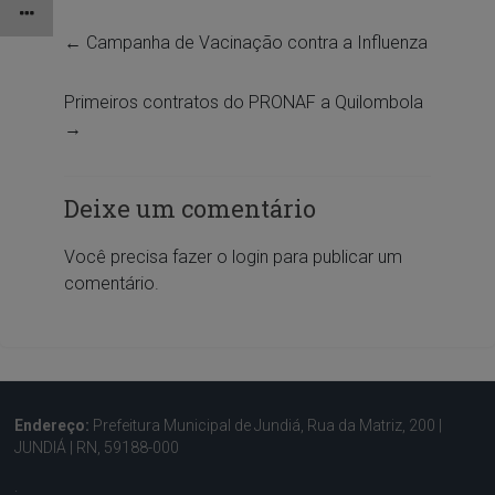
←
Campanha de Vacinação contra a Influenza
Primeiros contratos do PRONAF a Quilombola
→
Deixe um comentário
Você precisa fazer o
login
para publicar um
comentário.
Endereço:
Prefeitura Municipal de Jundiá, Rua da Matriz, 200 |
JUNDIÁ | RN, 59188-000
.